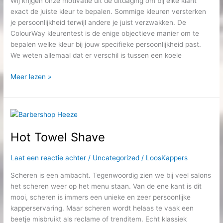
Wij krijgen onze motivatie uit de uitdaging om bij elke klant
exact de juiste kleur te bepalen. Sommige kleuren versterken
je persoonlijkheid terwijl andere je juist verzwakken. De
ColourWay kleurentest is de enige objectieve manier om te
bepalen welke kleur bij jouw specifieke persoonlijkheid past.
We weten allemaal dat er verschil is tussen een koele
Meer lezen »
Hot
Towel
Hot Towel Shave
Shave
Laat een reactie achter
/
Uncategorized
/
LoosKappers
Scheren is een ambacht. Tegenwoordig zien we bij veel salons
het scheren weer op het menu staan. Van de ene kant is dit
mooi, scheren is immers een unieke en zeer persoonlijke
kapperservaring. Maar scheren wordt helaas te vaak een
beetje misbruikt als reclame of trenditem. Echt klassiek