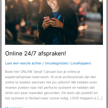
Online 24/7 afspraken!
Laat een reactie achter
/
Uncategorized
/
LoosKappers
Boek hier ONLINE Vanaf 1 januari kun je online je
kappersafspraak reserveren. Al onze professionals zijn dan
online te boeken wanneer het jou uitkomt! We hebben even
moeten zoeken naar het perfecte systeem en hebben dat
sinds een paar maanden gevonden. De tests zijn positief en
het systeem is flexibel maar vooral veilig. LOOS-Kappers is […]