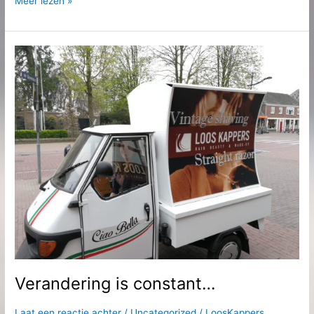
Meer lezen »
Verandering
is
constant…
Verandering is constant…
Laat een reactie achter
/
Uncategorized
/
LoosKappers